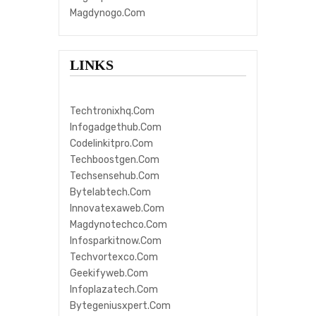
Magdynogo.com
LINKS
Techtronixhq.com
Infogadgethub.com
Codelinkitpro.com
Techboostgen.com
Techsensehub.com
Bytelabtech.com
Innovatexaweb.com
Magdynotechco.com
Infosparkitnow.com
Techvortexco.com
Geekifyweb.com
Infoplazatech.com
Bytegeniusxpert.com