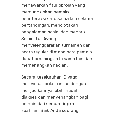
menawarkan fitur obrolan yang
memungkinkan pemain
berinteraksi satu sama lain selama
pertandingan, menciptakan
pengalaman sosial dan menarik.
Selain itu, Divaqq
menyelenggarakan turnamen dan
acara reguler di mana para pemain
dapat bersaing satu sama lain dan
memenangkan hadiah.
Secara keseluruhan, Divaqq
merevolusi poker online dengan
menjadikannya lebih mudah
diakses dan menyenangkan bagi
pemain dari semua tingkat
keahlian. Baik Anda seorang