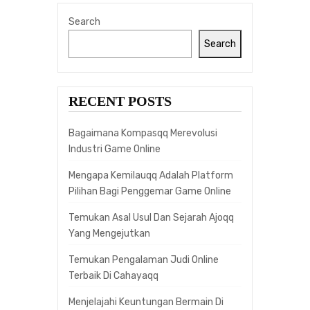
Search
Search
RECENT POSTS
Bagaimana Kompasqq Merevolusi
Industri Game Online
Mengapa Kemilauqq Adalah Platform
Pilihan Bagi Penggemar Game Online
Temukan Asal Usul Dan Sejarah Ajoqq
Yang Mengejutkan
Temukan Pengalaman Judi Online
Terbaik Di Cahayaqq
Menjelajahi Keuntungan Bermain Di