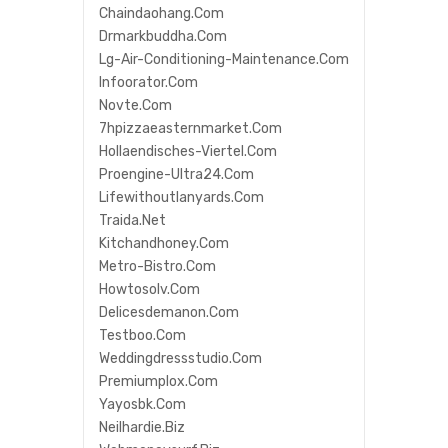
Chaindaohang.com
Drmarkbuddha.com
Lg-Air-Conditioning-Maintenance.com
Infoorator.com
Novte.com
7hpizzaeasternmarket.com
Hollaendisches-Viertel.com
Proengine-Ultra24.com
Lifewithoutlanyards.com
Traida.net
Kitchandhoney.com
Metro-Bistro.com
Howtosolv.com
Delicesdemanon.com
Testboo.com
Weddingdressstudio.com
Premiumplox.com
Yayosbk.com
Neilhardie.biz