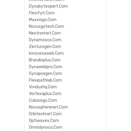
Dynabytexpert.com
Flexifyit.com
Maxxiogo.com
Novusgotech.com
Nextronnet.com
Dynamoxco.com
Zenturogen.com
Innovexaweb.com
Brandioplus.com
Dynawebpro.com
Synapsegen.com
Flexipathlab.com
Vividushq.com
Vortexaplus.com
Cubixiogo.com
Novuspherenet.com
Orbitechnet.com
Optiwavex.com
Omnidynoco.com