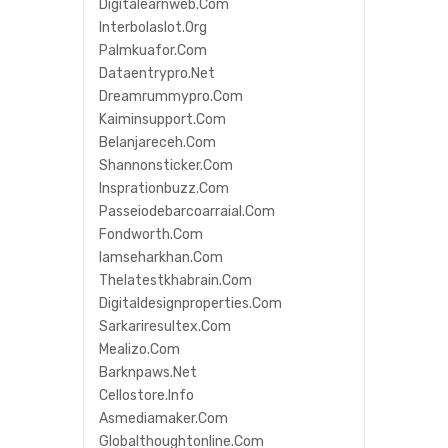
Digitalearnweb.com
Interbolaslot.org
Palmkuafor.com
Dataentrypro.net
Dreamrummypro.com
Kaiminsupport.com
Belanjareceh.com
Shannonsticker.com
Insprationbuzz.com
Passeiodebarcoarraial.com
Fondworth.com
Iamseharkhan.com
Thelatestkhabrain.com
Digitaldesignproperties.com
Sarkariresultex.com
Mealizo.com
Barknpaws.net
Cellostore.info
Asmediamaker.com
Globalthoughtonline.com