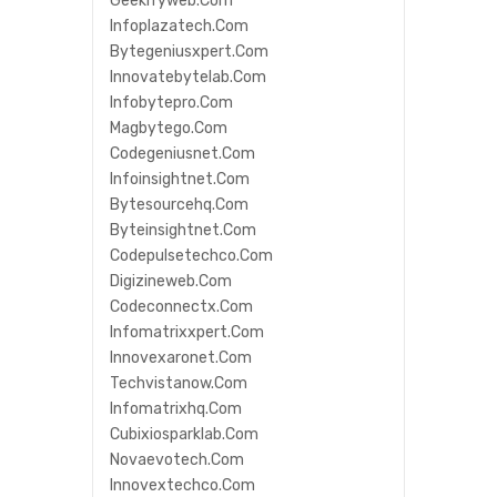
Geekifyweb.com
Infoplazatech.com
Bytegeniusxpert.com
Innovatebytelab.com
Infobytepro.com
Magbytego.com
Codegeniusnet.com
Infoinsightnet.com
Bytesourcehq.com
Byteinsightnet.com
Codepulsetechco.com
Digizineweb.com
Codeconnectx.com
Infomatrixxpert.com
Innovexaronet.com
Techvistanow.com
Infomatrixhq.com
Cubixiosparklab.com
Novaevotech.com
Innovextechco.com