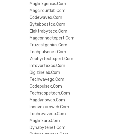
Maglinkgenius.com
Magcircuitlab.com
Codewavex.com
Byteboostco.com
Elektrabyteco.com
Magconnectxpert.com
Truzestgenius.com
Techpulsenet.com
Zephyrtechxpert.com
Infovortexco.com
Digizinelab.com
Techwavego.com
Codepulsex.com
Techscopetech.com
Magdynoweb.com
Innovexaroweb.com
Techreviveco.com
Maglinkaro.com
Dynabytenet.com