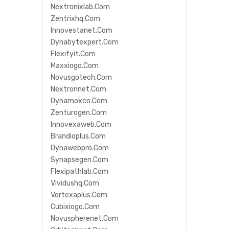
Nextronixlab.com
Zentrixhq.com
Innovestanet.com
Dynabytexpert.com
Flexifyit.com
Maxxiogo.com
Novusgotech.com
Nextronnet.com
Dynamoxco.com
Zenturogen.com
Innovexaweb.com
Brandioplus.com
Dynawebpro.com
Synapsegen.com
Flexipathlab.com
Vividushq.com
Vortexaplus.com
Cubixiogo.com
Novuspherenet.com