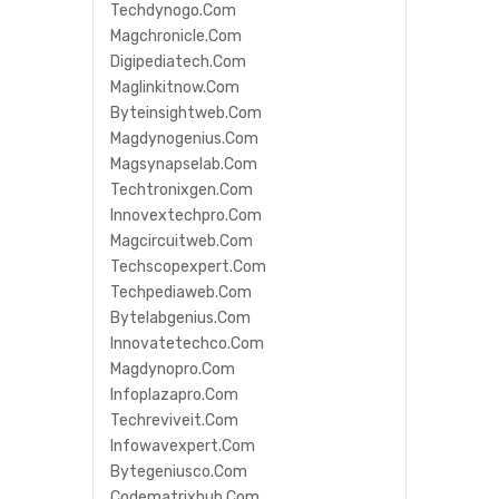
Techdynogo.com
Magchronicle.com
Digipediatech.com
Maglinkitnow.com
Byteinsightweb.com
Magdynogenius.com
Magsynapselab.com
Techtronixgen.com
Innovextechpro.com
Magcircuitweb.com
Techscopexpert.com
Techpediaweb.com
Bytelabgenius.com
Innovatetechco.com
Magdynopro.com
Infoplazapro.com
Techreviveit.com
Infowavexpert.com
Bytegeniusco.com
Codematrixhub.com