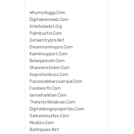
Whymydoggy.com
Digitalearnweb.com
Interbolaslot.org
Palmkuafor.com
Dataentrypro.net
Dreamrummypro.com
Kaiminsupport.com
Belanjareceh.com
Shannonsticker.com
Insprationbuzz.com
Passeiodebarcoarraial.com
Fondworth.com
Iamseharkhan.com
Thelatestkhabrain.com
Digitaldesignproperties.com
Sarkariresultex.com
Mealizo.com
Barknpaws.net