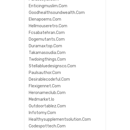
Enticingmuslim.com
Goodhealthsoundwealth.com
Elenapoems.com
Hellmouseretro.com
Fcsabatehran.com
Dogemutants.com
Duramaxtop.com
Takamasoudia.com
Twdoingthings.com
Stellabluedesignsco.com
Paulsauthor.com
Desirablecodeful.com
Flexigennet.com
Heronameclub.com
Medmarket.io
Outdoortablez.com
Infotomy.com
Healthysupplementsolution.com
Codespottech.com