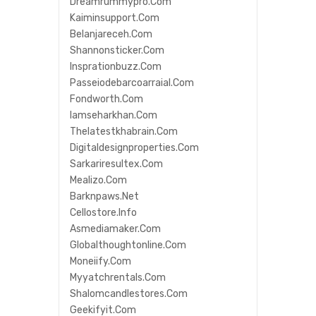
Dreamrummypro.com
Kaiminsupport.com
Belanjareceh.com
Shannonsticker.com
Insprationbuzz.com
Passeiodebarcoarraial.com
Fondworth.com
Iamseharkhan.com
Thelatestkhabrain.com
Digitaldesignproperties.com
Sarkariresultex.com
Mealizo.com
Barknpaws.net
Cellostore.info
Asmediamaker.com
Globalthoughtonline.com
Moneiify.com
Myyatchrentals.com
Shalomcandlestores.com
Geekifyit.com