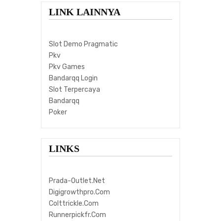
LINK LAINNYA
Slot Demo Pragmatic
Pkv
Pkv Games
Bandarqq Login
Slot Terpercaya
Bandarqq
Poker
LINKS
Prada-Outlet.net
Digigrowthpro.com
Colttrickle.com
Runnerpickfr.com