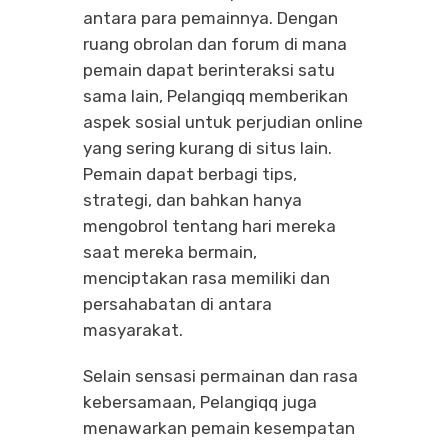
antara para pemainnya. Dengan
ruang obrolan dan forum di mana
pemain dapat berinteraksi satu
sama lain, Pelangiqq memberikan
aspek sosial untuk perjudian online
yang sering kurang di situs lain.
Pemain dapat berbagi tips,
strategi, dan bahkan hanya
mengobrol tentang hari mereka
saat mereka bermain,
menciptakan rasa memiliki dan
persahabatan di antara
masyarakat.
Selain sensasi permainan dan rasa
kebersamaan, Pelangiqq juga
menawarkan pemain kesempatan