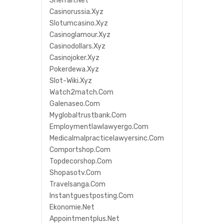
Shelfari.net
Casinorussia.xyz
Slotumcasino.xyz
Casinoglamour.xyz
Casinodollars.xyz
Casinojoker.xyz
Pokerdewa.xyz
Slot-Wiki.xyz
Watch2match.com
Galenaseo.com
Myglobaltrustbank.com
Employmentlawlawyergo.com
Medicalmalpracticelawyersinc.com
Comportshop.com
Topdecorshop.com
Shopasotv.com
Travelsanga.com
Instantguestposting.com
Ekonomie.net
Appointmentplus.net