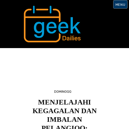
S
MENU
K
I
P
T
O
C
O
N
T
E
N
T
DOMINOQQ
MENJELAJAHI
KEGAGALAN DAN
IMBALAN
PELANGIQQ: