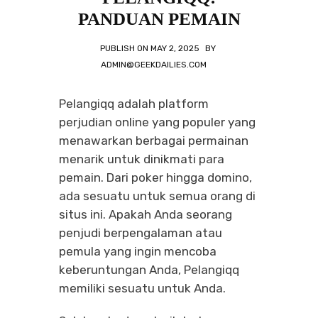
PANDUAN PEMAIN
PUBLISH ON
MAY 2, 2025
BY
ADMIN@GEEKDAILIES.COM
Pelangiqq adalah platform
perjudian online yang populer yang
menawarkan berbagai permainan
menarik untuk dinikmati para
pemain. Dari poker hingga domino,
ada sesuatu untuk semua orang di
situs ini. Apakah Anda seorang
penjudi berpengalaman atau
pemula yang ingin mencoba
keberuntungan Anda, Pelangiqq
memiliki sesuatu untuk Anda.