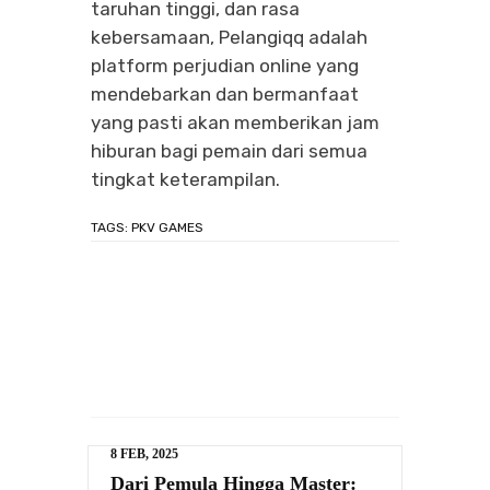
taruhan tinggi, dan rasa
kebersamaan, Pelangiqq adalah
platform perjudian online yang
mendebarkan dan bermanfaat
yang pasti akan memberikan jam
hiburan bagi pemain dari semua
tingkat keterampilan.
TAGS:
PKV GAMES
8 FEB, 2025
Dari Pemula Hingga Master: