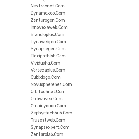
Nextronnet.com
Dynamoxco.com
Zenturogen.com
Innovexaweb.com
Brandioplus.com
Dynawebpro.com
Synapsegen.com
Flexipathlab.com
Vividushq.com
Vortexaplus.com
Cubixiogo.com
Novuspherenet.com
Orbitechnet.com
Optiwavex.com
Omnidynoco.com
Zephyrtechhub.com
Truzestweb.com
Synapsexpert.com
Zentarolab.com