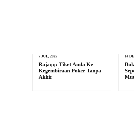
7 JUL, 2025
14 DE
Rajaqq: Tiket Anda Ke
Buk
Kegembiraan Poker Tanpa
Sep
Akhir
Mut