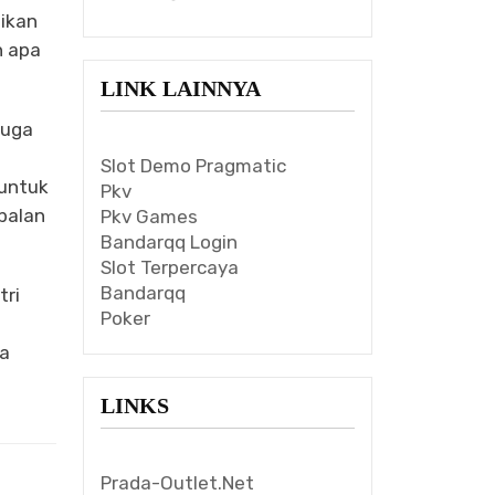
ikan
h apa
LINK LAINNYA
juga
Slot Demo Pragmatic
untuk
Pkv
balan
Pkv Games
Bandarqq Login
Slot Terpercaya
Bandarqq
tri
Poker
da
LINKS
Prada-Outlet.net