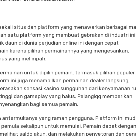
k sekali situs dan platform yang menawarkan berbagai 
lah satu platform yang membuat gebrakan di industri ini
k daun di dunia perjudian online ini dengan cepat
main karena pilihan permainannya yang mengesankan,
nus yang melimpah.
mainan untuk dipilih pemain, termasuk pilihan populer
tform ini juga menampilkan permainan dealer langsung,
rasakan sensasi kasino sungguhan dari kenyamanan r
s tinggi dan gameplay yang halus, Pelangiqq memberikan
enyenangkan bagi semua pemain.
lah antarmukanya yang ramah pengguna. Platform ini mu
 pemula sekalipun untuk memulai. Pemain dapat denga
melihat saldo akun, dan melakukan penyetoran dan pen