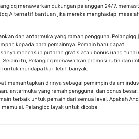
 Pelangiqq menawarkan dukungan pelanggan 24/7, memast
qq Alternatif
bantuan jika mereka menghadapi masala
sankan dan antarmuka yang ramah pengguna, Pelangiqq 
impah kepada para pemainnya. Pemain baru dapat
anya mencakup putaran gratis atau bonus uang tunai 
 Selain itu, Pelangiqq menawarkan promosi rutin dan im
li untuk mendapatkan lebih banyak.
pat memantapkan dirinya sebagai pemimpin dalam indus
nan, antarmuka yang ramah pengguna, dan bonus besar,
ain terbaik untuk pemain dari semua level. Apakah An
memulai, Pelangiqq layak untuk dicoba.