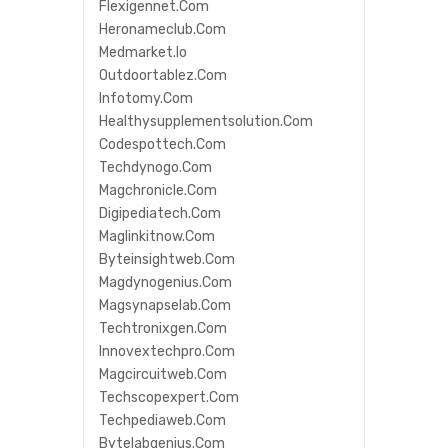
Flexigennet.com
Heronameclub.com
Medmarket.io
Outdoortablez.com
Infotomy.com
Healthysupplementsolution.com
Codespottech.com
Techdynogo.com
Magchronicle.com
Digipediatech.com
Maglinkitnow.com
Byteinsightweb.com
Magdynogenius.com
Magsynapselab.com
Techtronixgen.com
Innovextechpro.com
Magcircuitweb.com
Techscopexpert.com
Techpediaweb.com
Bytelabgenius.com