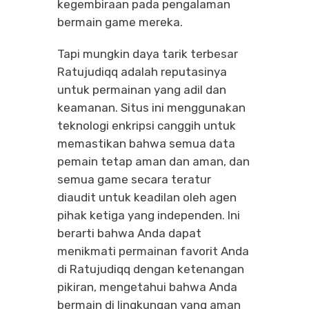
kegembiraan pada pengalaman
bermain game mereka.
Tapi mungkin daya tarik terbesar
Ratujudiqq adalah reputasinya
untuk permainan yang adil dan
keamanan. Situs ini menggunakan
teknologi enkripsi canggih untuk
memastikan bahwa semua data
pemain tetap aman dan aman, dan
semua game secara teratur
diaudit untuk keadilan oleh agen
pihak ketiga yang independen. Ini
berarti bahwa Anda dapat
menikmati permainan favorit Anda
di Ratujudiqq dengan ketenangan
pikiran, mengetahui bahwa Anda
bermain di lingkungan yang aman