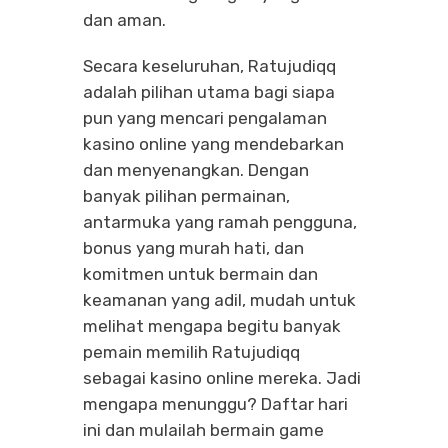
dan aman.
Secara keseluruhan, Ratujudiqq
adalah pilihan utama bagi siapa
pun yang mencari pengalaman
kasino online yang mendebarkan
dan menyenangkan. Dengan
banyak pilihan permainan,
antarmuka yang ramah pengguna,
bonus yang murah hati, dan
komitmen untuk bermain dan
keamanan yang adil, mudah untuk
melihat mengapa begitu banyak
pemain memilih Ratujudiqq
sebagai kasino online mereka. Jadi
mengapa menunggu? Daftar hari
ini dan mulailah bermain game