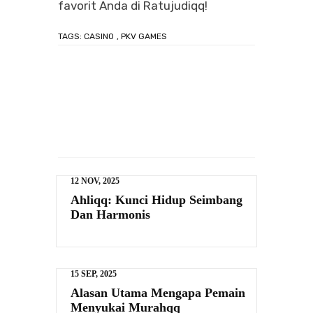
favorit Anda di Ratujudiqq!
TAGS:
CASINO
,
PKV GAMES
12 NOV, 2025
Ahliqq: Kunci Hidup Seimbang
Dan Harmonis
15 SEP, 2025
Alasan Utama Mengapa Pemain
Menyukai Murahqq