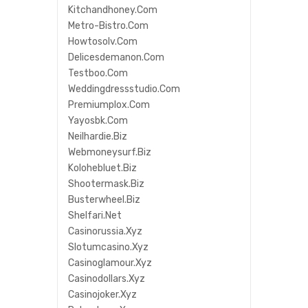
Kitchandhoney.com
Metro-Bistro.com
Howtosolv.com
Delicesdemanon.com
Testboo.com
Weddingdressstudio.com
Premiumplox.com
Yayosbk.com
Neilhardie.biz
Webmoneysurf.biz
Kolohebluet.biz
Shootermask.biz
Busterwheel.biz
Shelfari.net
Casinorussia.xyz
Slotumcasino.xyz
Casinoglamour.xyz
Casinodollars.xyz
Casinojoker.xyz