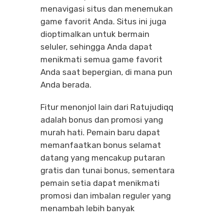
menavigasi situs dan menemukan
game favorit Anda. Situs ini juga
dioptimalkan untuk bermain
seluler, sehingga Anda dapat
menikmati semua game favorit
Anda saat bepergian, di mana pun
Anda berada.
Fitur menonjol lain dari Ratujudiqq
adalah bonus dan promosi yang
murah hati. Pemain baru dapat
memanfaatkan bonus selamat
datang yang mencakup putaran
gratis dan tunai bonus, sementara
pemain setia dapat menikmati
promosi dan imbalan reguler yang
menambah lebih banyak