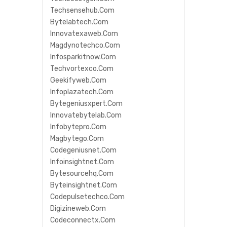
Techsensehub.com
Bytelabtech.com
Innovatexaweb.com
Magdynotechco.com
Infosparkitnow.com
Techvortexco.com
Geekifyweb.com
Infoplazatech.com
Bytegeniusxpert.com
Innovatebytelab.com
Infobytepro.com
Magbytego.com
Codegeniusnet.com
Infoinsightnet.com
Bytesourcehq.com
Byteinsightnet.com
Codepulsetechco.com
Digizineweb.com
Codeconnectx.com