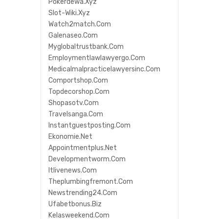
Pokerdewa.xyz
Slot-Wiki.xyz
Watch2match.com
Galenaseo.com
Myglobaltrustbank.com
Employmentlawlawyergo.com
Medicalmalpracticelawyersinc.com
Comportshop.com
Topdecorshop.com
Shopasotv.com
Travelsanga.com
Instantguestposting.com
Ekonomie.net
Appointmentplus.net
Developmentworm.com
Itlivenews.com
Theplumbingfremont.com
Newstrending24.com
Ufabetbonus.biz
Kelasweekend.com