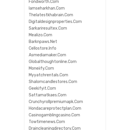
Fondworth.com
Iamseharkhan.com
Thelatestkhabrain.com
Digitaldesignproperties.com
Sarkariresultex.com
Mealizo.com
Barknpaws.net
Cellostore.info
Asmediamaker.com
Globalthoughtonline.com
Moneiify.com
Myyatchrentals.com
Shalomcandlestores.com
Geekifyit.com
Sattamatkaes.com
Crunchyrollpremiumapk.com
Hondacareprotectplan.com
Casinogamblingcasino.com
Towtimenews.com
Draincleaningdirectory.com