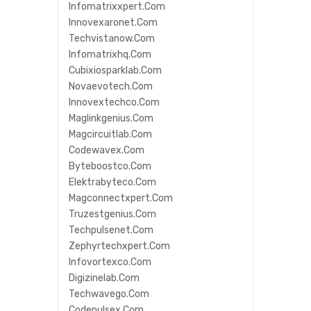
Infomatrixxpert.com
Innovexaronet.com
Techvistanow.com
Infomatrixhq.com
Cubixiosparklab.com
Novaevotech.com
Innovextechco.com
Maglinkgenius.com
Magcircuitlab.com
Codewavex.com
Byteboostco.com
Elektrabyteco.com
Magconnectxpert.com
Truzestgenius.com
Techpulsenet.com
Zephyrtechxpert.com
Infovortexco.com
Digizinelab.com
Techwavego.com
Codepulsex.com