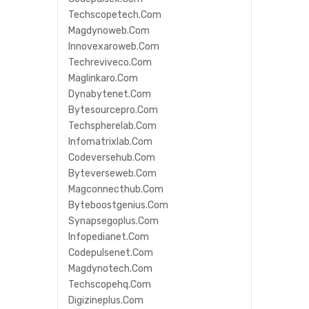
Techscopetech.com
Magdynoweb.com
Innovexaroweb.com
Techreviveco.com
Maglinkaro.com
Dynabytenet.com
Bytesourcepro.com
Techspherelab.com
Infomatrixlab.com
Codeversehub.com
Byteverseweb.com
Magconnecthub.com
Byteboostgenius.com
Synapsegoplus.com
Infopedianet.com
Codepulsenet.com
Magdynotech.com
Techscopehq.com
Digizineplus.com