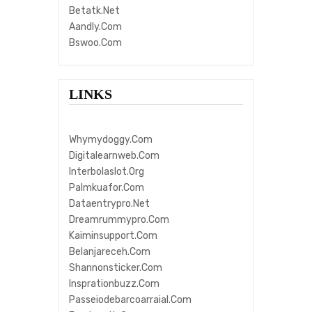
Betatk.net
Aandly.com
Bswoo.com
LINKS
Whymydoggy.com
Digitalearnweb.com
Interbolaslot.org
Palmkuafor.com
Dataentrypro.net
Dreamrummypro.com
Kaiminsupport.com
Belanjareceh.com
Shannonsticker.com
Insprationbuzz.com
Passeiodebarcoarraial.com