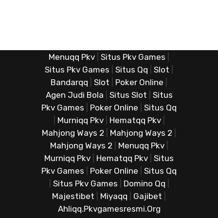
Menuqq Pkv
|
Situs Pkv Games
|
Situs Pkv Games
|
Situs Qq
|
Slot
|
Bandarqq
|
Slot
|
Poker Online
|
Agen Judi Bola
|
Situs Slot
|
Situs
Pkv Games
|
Poker Online
|
Situs Qq
|
Murniqq Pkv
|
Hematqq Pkv
|
Mahjong Ways 2
|
Mahjong Ways 2
|
Mahjong Ways 2
|
Menuqq Pkv
|
Murniqq Pkv
|
Hematqq Pkv
|
Situs
Pkv Games
|
Poker Online
|
Situs Qq
|
Situs Pkv Games
|
Domino Qq
|
Majestibet
|
Miyaqq
|
Gajibet
|
Ahliqq.pkvgamesresmi.org