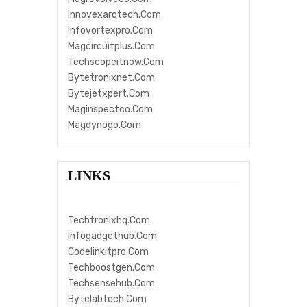
Innovexarotech.com
Infovortexpro.com
Magcircuitplus.com
Techscopeitnow.com
Bytetronixnet.com
Bytejetxpert.com
Maginspectco.com
Magdynogo.com
LINKS
Techtronixhq.com
Infogadgethub.com
Codelinkitpro.com
Techboostgen.com
Techsensehub.com
Bytelabtech.com