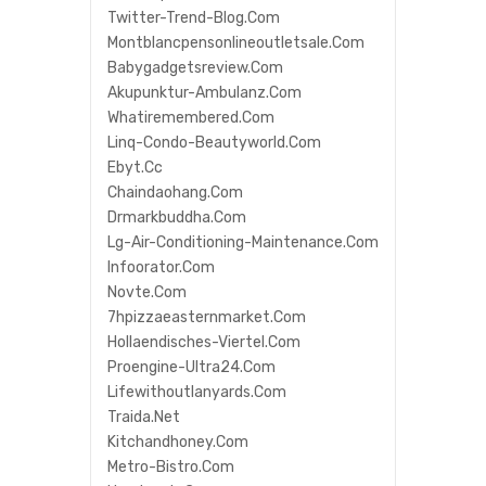
Twitter-Trend-Blog.com
Montblancpensonlineoutletsale.com
Babygadgetsreview.com
Akupunktur-Ambulanz.com
Whatiremembered.com
Linq-Condo-Beautyworld.com
Ebyt.cc
Chaindaohang.com
Drmarkbuddha.com
Lg-Air-Conditioning-Maintenance.com
Infoorator.com
Novte.com
7hpizzaeasternmarket.com
Hollaendisches-Viertel.com
Proengine-Ultra24.com
Lifewithoutlanyards.com
Traida.net
Kitchandhoney.com
Metro-Bistro.com