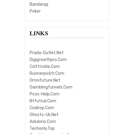
Bandarqq
Poker
LINKS
Prada-Outlet.net
Digigrowthpro.com
Colttrickle.com
Runnerpickfr.com
Omnifuture.net
Gamblingfunnels.com
Pcos-Help.com
Btfutsal.com
Codirop.com
Ghosts-Uk.net
Askdono.com
Techonly.top