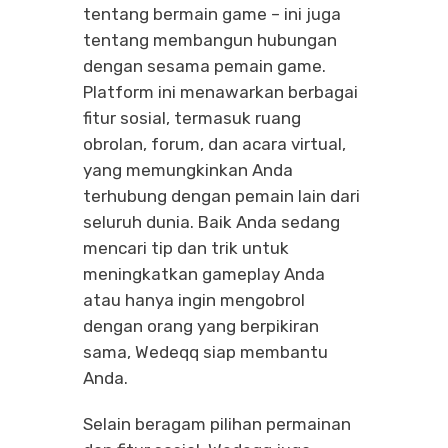
tentang bermain game – ini juga
tentang membangun hubungan
dengan sesama pemain game.
Platform ini menawarkan berbagai
fitur sosial, termasuk ruang
obrolan, forum, dan acara virtual,
yang memungkinkan Anda
terhubung dengan pemain lain dari
seluruh dunia. Baik Anda sedang
mencari tip dan trik untuk
meningkatkan gameplay Anda
atau hanya ingin mengobrol
dengan orang yang berpikiran
sama, Wedeqq siap membantu
Anda.
Selain beragam pilihan permainan