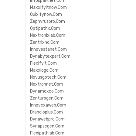
Infosparknet.com
Maxxifyitnow.com
Quixifynow.com
Zephyruspro.com
Optipathx.com
Nextronixlab.com
Zentrixhq.com
Innovestanet.com
Dynabytexpert.com
Flexifyit.com
Maxxiogo.com
Novusgotech.com
Nextronnet.com
Dynamoxco.com
Zenturogen.com
Innovexaweb.com
Brandioplus.com
Dynawebpro.com
Synapsegen.com
Flexipathlab.com