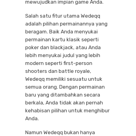
mewujudkan impian game Anda.
Salah satu fitur utama Wedeqq
adalah pilihan permainannya yang
beragam. Baik Anda menyukai
permainan kartu klasik seperti
poker dan blackjack, atau Anda
lebih menyukai judul yang lebih
modern seperti first-person
shooters dan battle royale,
Wedeqq memiliki sesuatu untuk
semua orang. Dengan permainan
baru yang ditambahkan secara
berkala, Anda tidak akan pernah
kehabisan pilihan untuk menghibur
Anda.
Namun Wedeqq bukan hanya