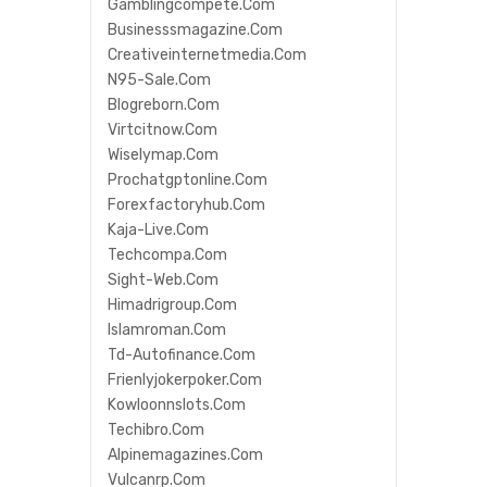
Gamblingcompete.com
Businesssmagazine.com
Creativeinternetmedia.com
N95-Sale.com
Blogreborn.com
Virtcitnow.com
Wiselymap.com
Prochatgptonline.com
Forexfactoryhub.com
Kaja-Live.com
Techcompa.com
Sight-Web.com
Himadrigroup.com
Islamroman.com
Td-Autofinance.com
Frienlyjokerpoker.com
Kowloonnslots.com
Techibro.com
Alpinemagazines.com
Vulcanrp.com