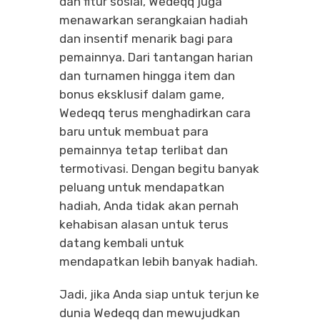
dan fitur sosial, Wedeqq juga
menawarkan serangkaian hadiah
dan insentif menarik bagi para
pemainnya. Dari tantangan harian
dan turnamen hingga item dan
bonus eksklusif dalam game,
Wedeqq terus menghadirkan cara
baru untuk membuat para
pemainnya tetap terlibat dan
termotivasi. Dengan begitu banyak
peluang untuk mendapatkan
hadiah, Anda tidak akan pernah
kehabisan alasan untuk terus
datang kembali untuk
mendapatkan lebih banyak hadiah.
Jadi, jika Anda siap untuk terjun ke
dunia Wedeqq dan mewujudkan