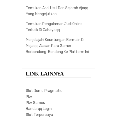
Temukan Asal Usul Dan Sejarah Ajoqq
Yang Mengejutkan
Temukan Pengalaman Judi Online
Terbaik Di Cahayaqq
Menjelajahi Keuntungan Bermain Di
Mejaqq: Alasan Para Gamer
Berbondong-Bondong Ke Platform Ini
LINK LAINNYA
Slot Demo Pragmatic
Pkv
Pkv Games
Bandarqq Login
Slot Terpercaya