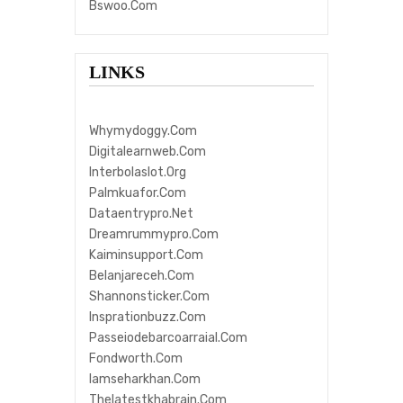
Bswoo.com
LINKS
Whymydoggy.com
Digitalearnweb.com
Interbolaslot.org
Palmkuafor.com
Dataentrypro.net
Dreamrummypro.com
Kaiminsupport.com
Belanjareceh.com
Shannonsticker.com
Insprationbuzz.com
Passeiodebarcoarraial.com
Fondworth.com
Iamseharkhan.com
Thelatestkhabrain.com