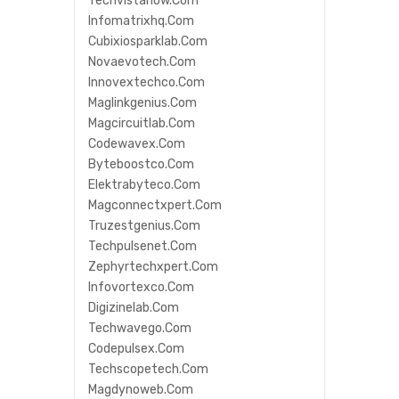
Techvistanow.com
Infomatrixhq.com
Cubixiosparklab.com
Novaevotech.com
Innovextechco.com
Maglinkgenius.com
Magcircuitlab.com
Codewavex.com
Byteboostco.com
Elektrabyteco.com
Magconnectxpert.com
Truzestgenius.com
Techpulsenet.com
Zephyrtechxpert.com
Infovortexco.com
Digizinelab.com
Techwavego.com
Codepulsex.com
Techscopetech.com
Magdynoweb.com