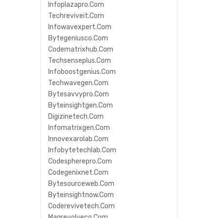
Infoplazapro.com
Techreviveit.com
Infowavexpert.com
Bytegeniusco.com
Codematrixhub.com
Techsenseplus.com
Infoboostgenius.com
Techwavegen.com
Bytesavvypro.com
Byteinsightgen.com
Digizinetech.com
Infomatrixgen.com
Innovexarolab.com
Infobytetechlab.com
Codespherepro.com
Codegenixnet.com
Bytesourceweb.com
Byteinsightnow.com
Coderevivetech.com
Magrevolveco.com