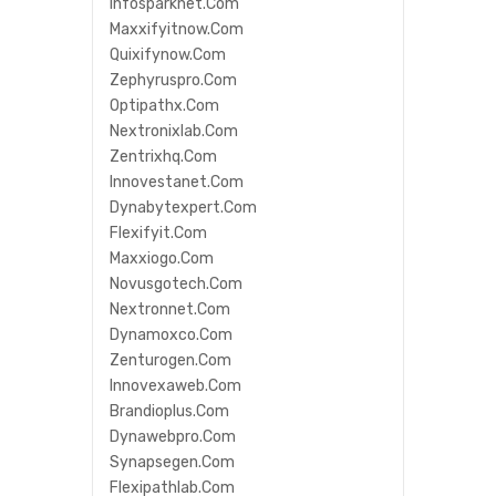
Infosparknet.com
Maxxifyitnow.com
Quixifynow.com
Zephyruspro.com
Optipathx.com
Nextronixlab.com
Zentrixhq.com
Innovestanet.com
Dynabytexpert.com
Flexifyit.com
Maxxiogo.com
Novusgotech.com
Nextronnet.com
Dynamoxco.com
Zenturogen.com
Innovexaweb.com
Brandioplus.com
Dynawebpro.com
Synapsegen.com
Flexipathlab.com