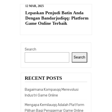
12 MAR, 2025
Lepaskan Penjudi Batin Anda
Dengan Bandarjudiqq: Platform
Game Online Terbaik
Search
Search
RECENT POSTS
Bagaimana Kompasqq Merevolusi
Industri Game Online
Mengapa Kemilauqq Adalah Platform
Pilihan Bagi Penggemar Game Online