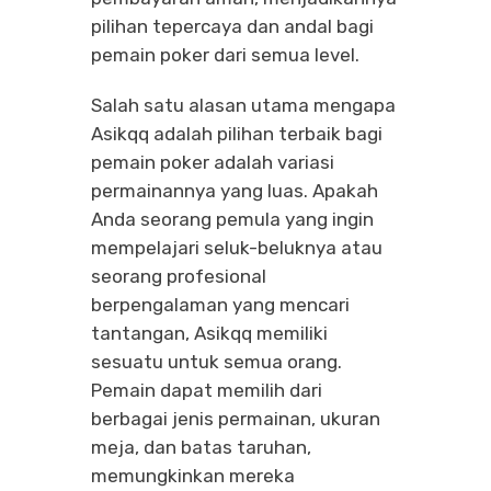
pilihan tepercaya dan andal bagi
pemain poker dari semua level.
Salah satu alasan utama mengapa
Asikqq adalah pilihan terbaik bagi
pemain poker adalah variasi
permainannya yang luas. Apakah
Anda seorang pemula yang ingin
mempelajari seluk-beluknya atau
seorang profesional
berpengalaman yang mencari
tantangan, Asikqq memiliki
sesuatu untuk semua orang.
Pemain dapat memilih dari
berbagai jenis permainan, ukuran
meja, dan batas taruhan,
memungkinkan mereka