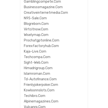
Gamblingcompete.com
Businesssmagazine.com
Creativeinternetmedia.com
N95-Sale.com
Blogreborn.com
Virtcitnow.com
Wiselymap.com
Prochatgptonline.com
Forexfactoryhub.com
Kaja-Live.com
Techcompa.com
Sight-Web.com
Himadrigroup.com
Islamroman.com
Td-Autofinance.com
Frienlyjokerpoker.com
Kowloonnslots.com
Techibro.com
Alpinemagazines.com
Vulcanrp.com