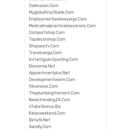
Galenaseo.com
Myglobaltrustbank.com
Employmentlawlawyergo.com
Medicalmalpracticelawyersinc.com
Comportshop.com
Topdecorshop.com
Shopasotv.com
Travelsanga.com
Instantguestposting.com
Ekonomie.net
Appointmentplus.net
Developmentworm.com
Itlivenews.com
Theplumbingfremont.com
Newstrending24.com
Ufabetbonus.biz
Kelasweekend.com
Betatk.net
Aandly.com