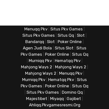
Menuqq Pkv
|
Situs Pkv Games
|
Situs Pkv Games
|
Situs Qq
|
Slot
|
Bandarqq
|
Slot
|
Poker Online
|
Agen Judi Bola
|
Situs Slot
|
Situs
Pkv Games
|
Poker Online
|
Situs Qq
|
Murniqq Pkv
|
Hematqq Pkv
|
Mahjong Ways 2
|
Mahjong Ways 2
|
Mahjong Ways 2
|
Menuqq Pkv
|
Murniqq Pkv
|
Hematqq Pkv
|
Situs
Pkv Games
|
Poker Online
|
Situs Qq
|
Situs Pkv Games
|
Domino Qq
|
Majestibet
|
Miyaqq
|
Gajibet
|
Ahliqq.pkvgamesresmi.org