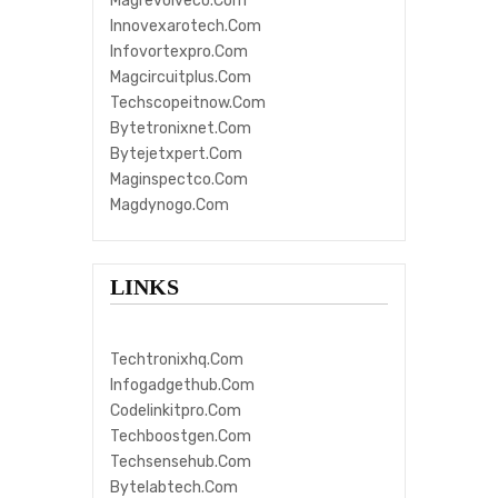
Magrevolveco.com
Innovexarotech.com
Infovortexpro.com
Magcircuitplus.com
Techscopeitnow.com
Bytetronixnet.com
Bytejetxpert.com
Maginspectco.com
Magdynogo.com
LINKS
Techtronixhq.com
Infogadgethub.com
Codelinkitpro.com
Techboostgen.com
Techsensehub.com
Bytelabtech.com