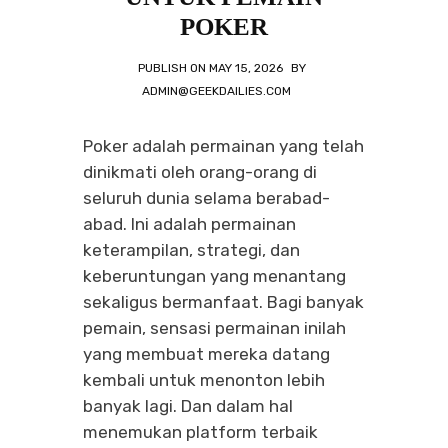
POKER
PUBLISH ON
MAY 15, 2026
BY
ADMIN@GEEKDAILIES.COM
Poker adalah permainan yang telah
dinikmati oleh orang-orang di
seluruh dunia selama berabad-
abad. Ini adalah permainan
keterampilan, strategi, dan
keberuntungan yang menantang
sekaligus bermanfaat. Bagi banyak
pemain, sensasi permainan inilah
yang membuat mereka datang
kembali untuk menonton lebih
banyak lagi. Dan dalam hal
menemukan platform terbaik