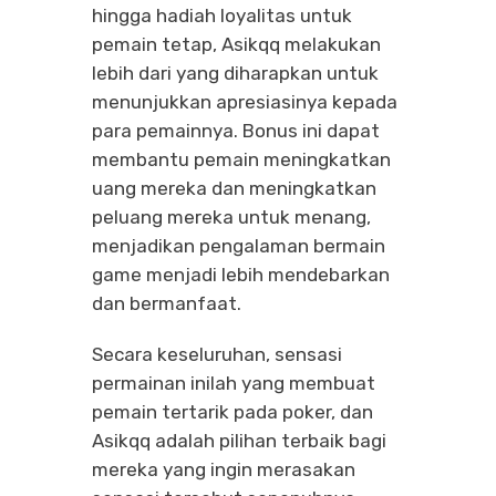
hingga hadiah loyalitas untuk
pemain tetap, Asikqq melakukan
lebih dari yang diharapkan untuk
menunjukkan apresiasinya kepada
para pemainnya. Bonus ini dapat
membantu pemain meningkatkan
uang mereka dan meningkatkan
peluang mereka untuk menang,
menjadikan pengalaman bermain
game menjadi lebih mendebarkan
dan bermanfaat.
Secara keseluruhan, sensasi
permainan inilah yang membuat
pemain tertarik pada poker, dan
Asikqq adalah pilihan terbaik bagi
mereka yang ingin merasakan