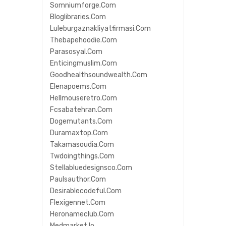
Somniumforge.com
Bloglibraries.com
Luleburgaznakliyatfirmasi.com
Thebapehoodie.com
Parasosyal.com
Enticingmuslim.com
Goodhealthsoundwealth.com
Elenapoems.com
Hellmouseretro.com
Fcsabatehran.com
Dogemutants.com
Duramaxtop.com
Takamasoudia.com
Twdoingthings.com
Stellabluedesignsco.com
Paulsauthor.com
Desirablecodeful.com
Flexigennet.com
Heronameclub.com
Medmarket.io