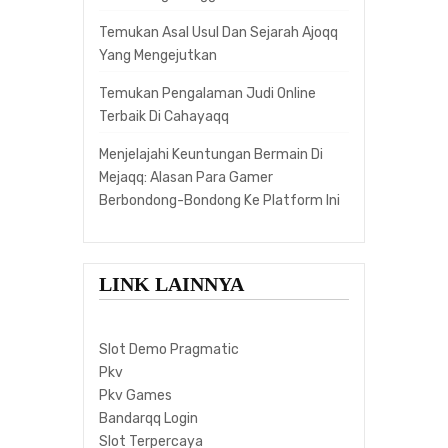
Temukan Asal Usul Dan Sejarah Ajoqq
Yang Mengejutkan
Temukan Pengalaman Judi Online
Terbaik Di Cahayaqq
Menjelajahi Keuntungan Bermain Di
Mejaqq: Alasan Para Gamer
Berbondong-Bondong Ke Platform Ini
LINK LAINNYA
Slot Demo Pragmatic
Pkv
Pkv Games
Bandarqq Login
Slot Terpercaya