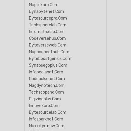
Maglinkaro.com
Dynabytenet.com
Bytesourcepro.com
Techspherelab.com
Infomatrixlab.com
Codeversehub.com
Byteverseweb.com
Magconnecthub.com
Byteboostgenius.com
Synapsegoplus.com
Infopedianet.com
Codepulsenet.com
Magdynotech.com
Techscopehq.com
Digizineplus.com
Innovexaro.com
Bytesourcelab.com
Infosparknet.com
Maxxifyitnow.com