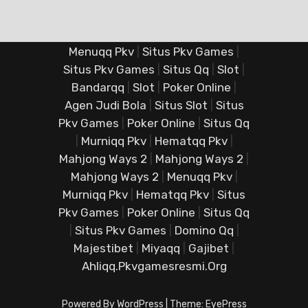
Menuqq Pkv
|
Situs Pkv Games
|
Situs Pkv Games
|
Situs Qq
|
Slot
|
Bandarqq
|
Slot
|
Poker Online
|
Agen Judi Bola
|
Situs Slot
|
Situs
Pkv Games
|
Poker Online
|
Situs Qq
|
Murniqq Pkv
|
Hematqq Pkv
|
Mahjong Ways 2
|
Mahjong Ways 2
|
Mahjong Ways 2
|
Menuqq Pkv
|
Murniqq Pkv
|
Hematqq Pkv
|
Situs
Pkv Games
|
Poker Online
|
Situs Qq
|
Situs Pkv Games
|
Domino Qq
|
Majestibet
|
Miyaqq
|
Gajibet
|
Ahliqq.pkvgamesresmi.org
Powered By WordPress
|
Theme: EyePress