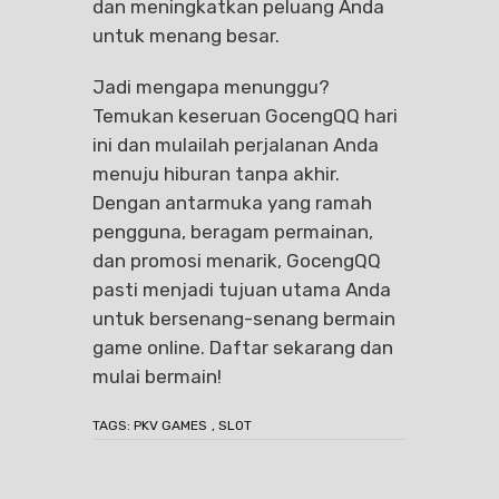
dan meningkatkan peluang Anda
untuk menang besar.
Jadi mengapa menunggu?
Temukan keseruan GocengQQ hari
ini dan mulailah perjalanan Anda
menuju hiburan tanpa akhir.
Dengan antarmuka yang ramah
pengguna, beragam permainan,
dan promosi menarik, GocengQQ
pasti menjadi tujuan utama Anda
untuk bersenang-senang bermain
game online. Daftar sekarang dan
mulai bermain!
TAGS:
PKV GAMES
,
SLOT