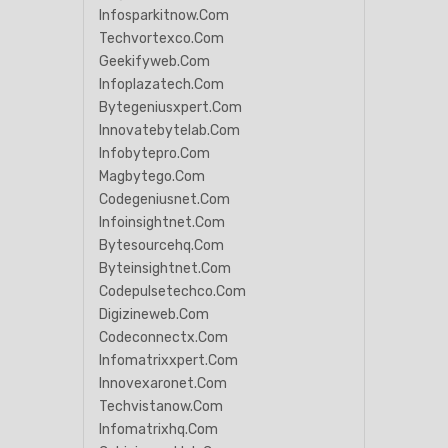
Infosparkitnow.com
Techvortexco.com
Geekifyweb.com
Infoplazatech.com
Bytegeniusxpert.com
Innovatebytelab.com
Infobytepro.com
Magbytego.com
Codegeniusnet.com
Infoinsightnet.com
Bytesourcehq.com
Byteinsightnet.com
Codepulsetechco.com
Digizineweb.com
Codeconnectx.com
Infomatrixxpert.com
Innovexaronet.com
Techvistanow.com
Infomatrixhq.com