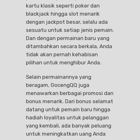
kartu klasik seperti poker dan
blackjack hingga slot menarik
dengan jackpot besar, selalu ada
sesuatu untuk setiap jenis pemain.
Dan dengan permainan baru yang
ditambahkan secara berkala, Anda
tidak akan pernah kehabisan
pilihan untuk menghibur Anda.
Selain permainannya yang
beragam, GocengQQ juga
menawarkan berbagai promosi dan
bonus menarik. Dari bonus selamat
datang untuk pemain baru hingga
hadiah loyalitas untuk pelanggan
yang kembali, ada banyak peluang
untuk meningkatkan uang Anda