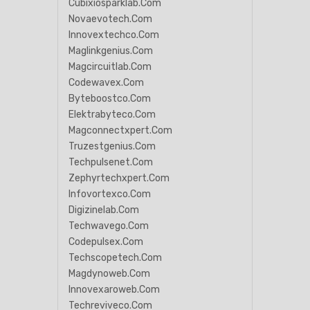
Cubixiosparklab.com
Novaevotech.com
Innovextechco.com
Maglinkgenius.com
Magcircuitlab.com
Codewavex.com
Byteboostco.com
Elektrabyteco.com
Magconnectxpert.com
Truzestgenius.com
Techpulsenet.com
Zephyrtechxpert.com
Infovortexco.com
Digizinelab.com
Techwavego.com
Codepulsex.com
Techscopetech.com
Magdynoweb.com
Innovexaroweb.com
Techreviveco.com