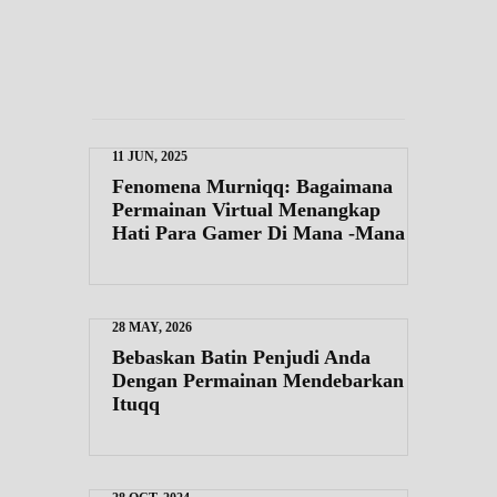
11 JUN, 2025
Fenomena Murniqq: Bagaimana
Permainan Virtual Menangkap
Hati Para Gamer Di Mana -mana
28 MAY, 2026
Bebaskan Batin Penjudi Anda
Dengan Permainan Mendebarkan
Ituqq